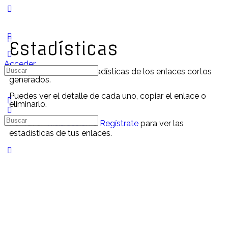
Estadísticas
Acceder
Aquí puedes ver las estadísticas de los enlaces cortos
generados.
Puedes ver el detalle de cada uno, copiar el enlace o
eliminarlo.
Por favor
Inicia sesión
o
Regístrate
para ver las
estadísticas de tus enlaces.