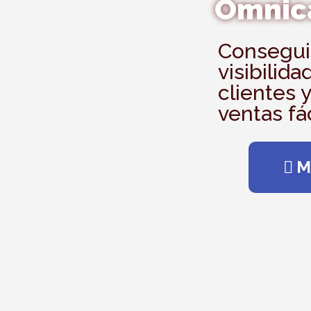
Omnic
Consegui
visibilida
clientes 
ventas fá
M