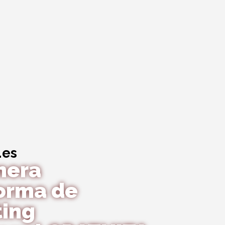
.es
mera
orma de
ting