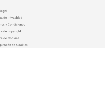
 legal
ica de Privacidad
nos y Condiciones
ica de copyright
ica de Cookies
guración de Cookies
 legal
ica de Privacidad
nos y Condiciones
ica de copyright
ica de Cookies
guración de Cookies