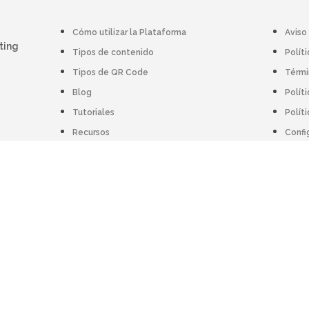
Cómo utilizar la Plataforma
Aviso
ting
Tipos de contenido
Polít
Tipos de QR Code
Térmi
Blog
Polít
Tutoriales
Polít
Recursos
Confi
Cómo utilizar la Plataforma
Aviso
Tipos de contenido
Polít
Tipos de QR Code
Térmi
Blog
Polít
Tutoriales
Polít
Recursos
Confi