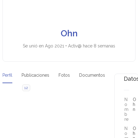
Ohn
Se unió en Ago 2021
•
Activ@ hace 8 semanas
Perfil
Publicaciones
Fotos
Documentos
Dato
12
N
O
o
h
m
n
b
re
N
O
o
h