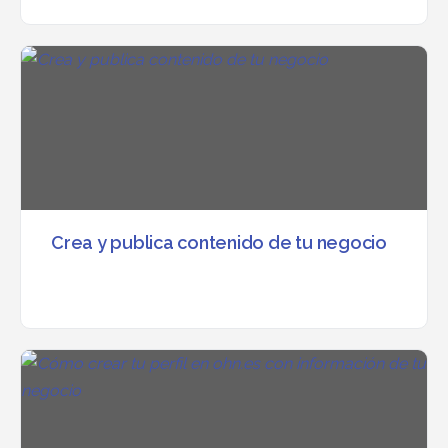
Crea y publica contenido de tu negocio